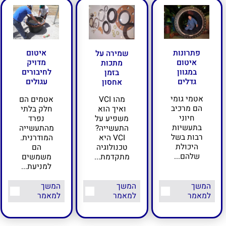
פתרונות
איטום
שמירה על
איטום
מדויק
מתכות
במגוון
לחיבורים
בזמן
גדלים
עגולים
אחסון
אטמי גומי
אטמים הם
מהו VCI
הם מרכיב
חלק בלתי
ואיך הוא
חיוני
נפרד
משפיע על
בתעשיות
מהתעשייה
התעשייה?
רבות בשל
המודרנית.
VCI היא
היכולת
הם
טכנולוגיה
שלהם...
משמשים
מתקדמת...
למניעת...
המשך
המשך
המשך
למאמר
למאמר
למאמר