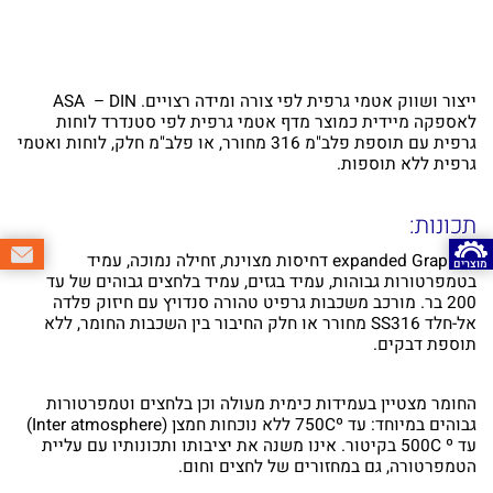
ייצור ושווק אטמי גרפית לפי צורה ומידה רצויים. ASA – DIN
לאספקה מיידית כמוצר מדף אטמי גרפית לפי סטנדרד לוחות
גרפית עם תוספת פלב"מ 316 מחורר, או פלב"מ חלק, לוחות ואטמי
גרפית ללא תוספות.
תכונות:
expanded Graphite דחיסות מצוינת, זחילה נמוכה, עמיד
מוצרים
בטמפרטורות גבוהות, עמיד בגזים, עמיד בלחצים גבוהים של עד
200 בר. מורכב משכבות גרפיט טהורה סנדויץ עם חיזוק פלדה
אל-חלד SS316 מחורר או חלק החיבור בין השכבות החומר, ללא
תוספת דבקים.
החומר מצטיין בעמידות כימית מעולה וכן בלחצים וטמפרטורות
גבוהים במיוחד: עד 750Cº ללא נוכחות חמצן (Inter atmosphere)
עד 500C º בקיטור. אינו משנה את יציבותו ותכונותיו עם עליית
הטמפרטורה, גם במחזורים של לחצים וחום.