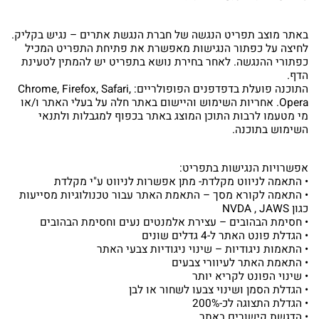
באתר מוצב תפריט הנגשה של חברת הנגשת אתרים – נגיש בקליק.
לחיצה על כפתור הנגישות מאפשרת את פתיחת התפריט המכיל
כפתורי ההנגשה. לאחר בחירת נושא בתפריט יש להמתין לטעינת
הדף.
התוכנה פועלת בדפדפנים הפופולריים: Chrome, Firefox, Safari,
Opera. אחריות השימוש והיישום באתר חלה על בעלי האתר ו/או
מי מטעמו לרבות התוכן המוצג באתר בכפוף למגבלות ולתנאי
השימוש בתוכנה.
אפשרויות הנגישות בתפריט:
• התאמה לניווט מקלדת- מתן אפשרות לניווט ע"י מקלדת
• התאמה לקורא מסך – התאמת האתר עבור טכנולוגיות מסייעות
כגון NVDA , JAWS
• חסימת הבהובים – עצירת אלמנטים נעים וחסימת הבהובים
• הגדלת פונט האתר ל-4 גדלים שונים
• התאמות ניגודיות – שינוי ניגודיות צבעי האתר
• התאמת האתר לעיוורי צבעים
• שינוי הפונט לקריא יותר
• הגדלת הסמן ושינוי צבעו לשחור או לבן
• הגדלת התצוגה לכ-200%
• הדגשת קישורים באתר