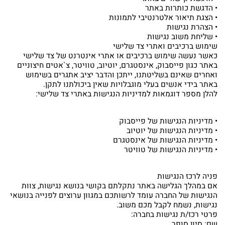
• הדגשת כותרות באתר
• הצגת תיאור אלטרנטיבי לתמונות
• הצהרת נגישות
• שליחת משוב נגישות
שימוש ברכיבים ואתרי צד שלישי
כאשר נעשה שימוש ברכיבים או אתרי אינטרנט של צד שלישי
באתר כגון פייסבוק, אינסטגרם, יוטיוב, טוויטר, צ`אטים חיצוניים
ואחרים שאינם בשליטתנו, ייתכן והדבר יציב אתגרים בשימוש
באתר בידי אנשים בעלי מוגבלויות שאין ביכולתנו לתקן.
להלן מספר דוגמאות למדיניות הנגישות באתרי צד שלישי:
• מדיניות הנגישות של פייסבוק
• מדיניות הנגישות של יוטיוב
• מדיניות הנגישות של אינסטגרם
• מדיניות הנגישות של טוויטר
מעוניינים בציוד איכותי למפעלים?
פניה לרכז הנגישות
אם במהלך הגלישה באתר נתקלתם בקושי בנושא נגישות, צוות
אצלנו עם מגוון חברות בינלאומיות בתחום חומרי
הנגישות של החברה עומד לרשותכם במגוון ערוצים לפנייה בנושאי
האטימה, ציפויים ואיכות הסביבה
נגישות, נשמח לקבל מכם משוב.
פרטי רכז/ת נגישות בחברה:
שם: סיון סופר