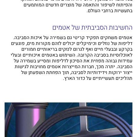
והפיתוח לשיפור והתאמה של מוצרים חדשים המותמעים
בתעשיות ברחבי העולם.
החשיבות הסביבתית של אטמים
אטמים משחקים תפקיד קריטי גם בשמירה על איכות הסביבה.
דליפות של נוזלים וכימיקלים יכולים לזהם מקורות מים, פוגעים
בקרקע ובבעלי חיים ואף לגרום לנזקים בריאותיים חמורים
לאוכלוסיות בסביבה הקרובה. השימוש באטמים איכותיים ובעלי
עמידות גבוהה מפחית את הסיכון לדליפות ומסייע בשמירה על
הסביבה. יתרה מכך, חברות המייצרות אטמים מחויבות לגישות
ייצור ירוקות וידידותיות לסביבה, תוך הפחתת השפעתן של
תהליכים תעשייתיים על כדור הארץ.
מעוניינים בציוד איכותי למפעלים?
אצלנו עם מגוון חברות בינלאומיות בתחום חומרי
האטימה, ציפויים ואיכות הסביבה