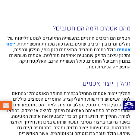
מהם אטמים ולמה הם חשובים?
אטמים הם רכיבים חיוניים בתעשייה המיועדים למנוע דליפות של
נוזלים וגזים בין רכיבים שונים במערכות מכניות ותעשייתיות.
ייצור
אטמים
כולל בחירת חומרים מתאימים כגון גומי, טפלון וגרפית,
ותכנון עיצוב מדויק שמבטיח אטימות מוחלטת. אטמים משמשים
במגוון רחב של תחומים, כולל תעשיית הרכב, האלקטרוניקה,
התעשייה הכימית ועוד.
תהליך ייצור אטמים
תהליך ייצור אטמים מתחיל בבחירת החומר האופטימלי בהתאם
לסוג השימוש ודרישות האפליקציה. החומרים הנפוצים כוללים
גומי טבעי, גומי סינטטי, טפלון, וגרפית. לאחר מכן, מתבצע עיבוד
מוצרים
החומר לצורה המתאימה באמצעות חיתוך, לחיצה או יציקה, בהתאם
לצורך. תהליך זה דורש דיוק רב כדי להבטיח את איכות האטימה.
כאשר מדובר בייצור מסיבי, נעשה שימוש במכונות חיתוך ולחיצה
מתקדמות, המבטיחות ייצור מדויק ומהיר. בתחום זה קיים גם
שימוש הולך וגובר ברובוטיקה ובאוטומציה, אשר מאפשרים