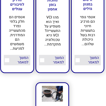
מדויק
מתכות
במגוון
לחיבורים
בזמן
גדלים
עגולים
אחסון
אטמי גומי
אטמים הם
מהו VCI
הם מרכיב
חלק בלתי
ואיך הוא
חיוני
נפרד
משפיע על
בתעשיות
מהתעשייה
התעשייה?
רבות בשל
המודרנית.
VCI היא
היכולת
הם
טכנולוגיה
שלהם...
משמשים
מתקדמת...
למניעת...
המשך
המשך
המשך
למאמר
למאמר
למאמר