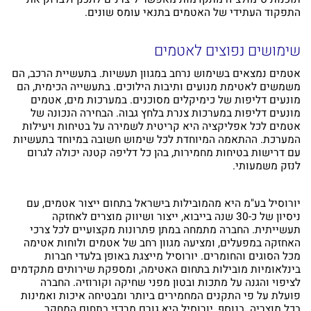
התפקוד העתידי של האטמים בתנאי עומס שונים.
שימושים נפוצים לאטמים
אטמים נמצאים בשימוש נרחב במגוון תעשיות. בתעשיית הרכב, הם
משמשים לאטימת מנועים ותיבות הילוכים. בתעשייה הכימית, הם
מונעים דליפות של כימיקלים מסוכנים. במערכות מים, אטמים
מונעים דליפות במערכות צנרת בלחץ גבוה. הבחירה הנכונה של
אטמים לכל אפליקציה היא קריטית לשמירה על בטיחות ויעילות
המערכת. ההתאמה המיוחדת לכל שימוש חשובה במיוחד בתעשיות
עם דרישות בטיחות מחמירות, בהן כל דליפה קטנה יכולה לגרום
לנזק משמעותי.
יורוסיל בע"מ היא מהמובילות בישראל בתחום ייצור אטמים, עם
ניסיון של כ-30 שנה בייבוא, ייצור ושיווק מוצרים לאחזקה
תעשייתית. החברה מתמחה במתן פתרונות מקצועיים לכל צרכי
האחזקה במפעלים, ומציעה מגוון רחב של אטמים ולוחות אטימה
מכל הסוגים והחומרים. יורוסיל מייצגת באופן בלעדי חברות
בינלאומיות מובילות בתחום האטימה, ומספקת שירותים מתקדמים
לציפוי והגנה על מתכות ובטון מפני שחיקה וקורוזיה. החברה
פועלת על פי התקנים המחמירים ביותר ומבטיחה איכות ואמינות
בכל מוצריה. בנוסף, יורוסיל היא גורם מרכזי בתחום המחקר