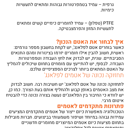
גרפית – עמיד בטמפרטורות גבוהות ומתאים לתעשיות
כימיות.
PTFE (טפלון) – עמיד לחומרים כימיים קשים ומתאים
לתעשיות המזון והפרמצבטיקה.
איך לבחור את האטם הנכון?
כאשר בוחרים אטם לפלאנג', יש לקחת בחשבון מספר גורמים:
ראשית, חשוב להבין אילו חומרים יזרמו בצינורות ומהם התנאים
הסביבתיים. שנית, יש לבדוק את לחץ העבודה וטמפרטורות
העבודה. לבסוף, יש להתייעץ עם מומחים בתחום שיכולים להמליץ
על האטם המתאים ביותר לצרכים הספציפיים שלכם.
תחזוקה נכונה של אטמים לפלאנג'
לתחזוקה נכונה של אטם לפלאנג' יש חשיבות רבה. חשוב לבדוק
את מצב האטמים באופן קבוע ולהחליף אותם בעת הצורך. כמו כן,
יש לוודא כי החיבור בין הפלאנג'ים נעשה בצורה נכונה כדי להבטיח
איטום מרבי.
פתרונות מתקדמים לאטמים
הטכנולוגיה מאפשרת כיום ייצור של אטמים מתקדמים המציעים
עמידות גבוהה במיוחד ושיפור משמעותי בביצועים. חברות מובילות
בתחום מציעות כיום אטמים המיוצרים מחומרים חדשניים