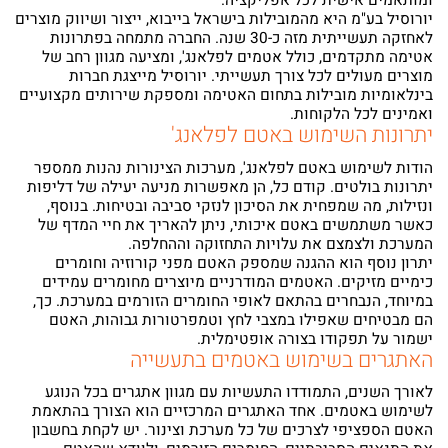
ומותאמים אישית לכל אפליקציה.
יורוסיל בע"מ היא מהמובילות בישראל בייבוא, ייצור ושיווק מוצרים
לאחזקה תעשייתית מזה כ-30 שנה. החברה מתמחה בפתרונות
אטימה מתקדמים, כולל אטמים לפלאנג', ומציעה מגוון רחב של
מוצרים מעולים לכל צורך תעשייתי. יורוסיל מייצגת חברות
בינלאומיות מובילות בתחום האטימה ומספקת שירותים מקצועיים
ואמינים לכל הלקוחות.
יתרונות השימוש באטם לפלאנג'
הודות לשימוש באטם לפלאנג', מערכות הצינורות נהנות ממספר
יתרונות בולטים. קודם כל, הן מאפשרות מניעה יעילה של דליפות
ונזילות, מה שמפחית את הסיכון לנזקי סביבה ובטיחות. בנוסף,
כאשר משתמשים באטם איכותי, ניתן להאריך את חיי המדף של
המערכת ולצמצם את עלויות התחזוקה וההחלפה.
יתרון נוסף הוא ההגנה שמספק האטם מפני קורוזיה וחומרים
כימיים מזיקים. האטמים המודרניים מיוצרים מחומרים עמידים
במיוחד, הנבחרים בהתאם לאופי החומרים הזורמים במערכת. כך,
הם מבטיחים שאפילו במצבי לחץ וטמפרטורות גבוהות, האטם
ישמור על תפקודו בצורה אופטימלית.
האתגרים בשימוש באטמים בתעשייה
לאורך השנים, התמודדו התעשיות עם מגוון אתגרים בכל הנוגע
לשימוש באטמים. אחד האתגרים המרכזיים הוא הצורך בהתאמת
האטם הספציפי לצרכים של כל מערכת וצינור. יש לקחת בחשבון