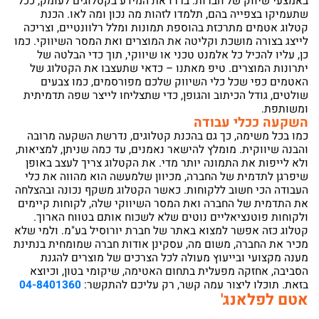
באמצעי שיווק של חברות. בררו את המידע בקטלוגים לעומק, ככל
שתעמיקו בצפייה בהם, תלמדו לזהות מה נכון ומה לאו. הכנת
קטלוג אטמים מתרכזת בהוספת תמונות ומלל רלוונטיים, וצריכה
לייצג בצורה מושכת וקליטה את המוצרים ואת המסר השיווקי. כמו
כן, עליו להכיל כל אלמנט טכני או שיווקי, תוך כדי הבלטה של
יתרונות המוצרים. טיפ מאתנו – כדאי שתעצבו את הקטלוג של
האטמים כפי שכל כלי השיווק שלכם מפורסמים, כמו צבעים
שולטים, גודל הכיתוב והגופן, כדי שתצליחו לייצר שפה תדמיתית
ומשותפת.
השקעה ככלי עבודה
כמו בכל משימה, כך גם בהכנת קטלוגים, נדרשת השקעה מרובה
והבנה שיווקית. מומלץ להישאר נאמנים, עד כמה שניתן, למציאות,
ולא לייפות את התמונה יותר מדי. את הקטלוג צריך לעצב באופן
שיפרגן לתדמית של החברה, מכיוון שלמעשה הוא מהווה את כלי
העבודה הכי חשוב ללקוחות. כאשר הקטלוג משקף נכונה ובהצלחה
את התדמית של החברה ואת המסר השיווקי שלה, לקוחות קיימים
ולקוחות פוטנציאליים נוטים שלא לשכוח אותם בטווח הארוך.
קטלוג כזה אפשר למצוא באתר של חברת יורוסיל בע"מ. ולמי שלא
מכיר את החברה, משום מה, עסקינן אודות חברה שמומחית בנתינת
מענה מקצועי ובייעוץ מעולה לכל הצרכים של מוצרים להגנת
הסביבה, אחזקה מפעלית בתחום האטימה, שיקומי בטון, וכיוצא
בזאת. תוכלו ליצור עמה קשר, רק עליכם להתקשר:
04-8401360
אטם לפלאנג'