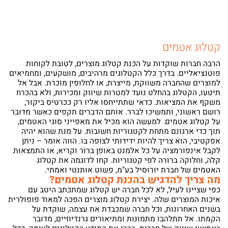
קטלוג אטמים
הרבה חברות שוקדות על הכנת קטלוג מוצרים, לטובת לקוחות
פוטנציאליים. בדרך כלל הקטלוגים מרהיבים, מושקעים, ומחמיאים
מעוניינים בציוד איכותי למפעלים?
למוצרים שהחברה משווקת, מייצרת, או לחלופין מוכרת. אבל אל
תיטעו, הקטלוג בהחלט נועד למטרות שיווק ומכירות, ולא בהכרח
אצלנו עם מגוון חברות בינלאומיות בתחום חומרי
משקף את המציאות. כדאי שתתייחסו אליו רק ככרטיס ביקור,
האטימה, ציפויים ואיכות הסביבה
רושם ראשוני, ותמשיכו לברר. אותם הדברים תקפים כאשר מדובר
על קטלוג אטמים. למעשה הוא מכיל את מאפייני סוגי האטמים,
תוך כדי ארגונם מתחת לקטגוריות חשובות. על מנת שהוא יהיה
אפקטיבי, הוא צריך להיות ידידותי לצופה בו. הווה אומר – ניתן
לקבל אינפורמציה על כל אלמנט באופן ברור וקריא, או התמצאות
קלה, וחלוקה ברורה לפי קטגוריות. קחו לדוגמה את קטלוג
האטמים של חברת יורוסיל בע"מ, פשוט אותנטי ואמתי.
מה צריך להדגיש בהכנת קטלוג אטמים?
כפי שציינו לעיל, לא לכל חברה יש קטלוג שמתכתב היטב עם
תחזרו אלי בהקדם
איכות המוצרים שלה. יצירת קטלוג מוצרים הפכה למאוד פופולרית
בשנים האחרונות, וכל חברה שמכבדת את עצמה, שוקדת על
הקמתו. אל תתלהבו מתמונות ומתיאורים גרנדיוזיים, מדובר