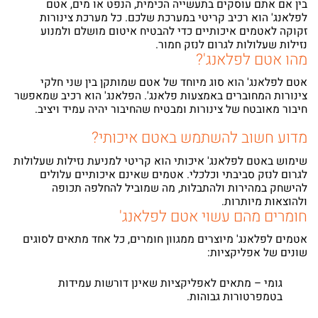
בין אם אתם עוסקים בתעשייה הכימית, הנפט או מים, אטם
לפלאנג' הוא רכיב קריטי במערכת שלכם. כל מערכת צינורות
זקוקה לאטמים איכותיים כדי להבטיח איטום מושלם ולמנוע
נזילות שעלולות לגרום לנזק חמור.
מהו אטם לפלאנג'?
אטם לפלאנג' הוא סוג מיוחד של אטם שמותקן בין שני חלקי
צינורות המחוברים באמצעות פלאנג'. הפלאנג' הוא רכיב שמאפשר
חיבור מאובטח של צינורות ומבטיח שהחיבור יהיה עמיד ויציב.
מדוע חשוב להשתמש באטם איכותי?
שימוש באטם לפלאנג' איכותי הוא קריטי למניעת נזילות שעלולות
לגרום לנזק סביבתי וכלכלי. אטמים שאינם איכותיים עלולים
להישחק במהירות ולהתבלות, מה שמוביל להחלפה תכופה
ולהוצאות מיותרות.
חומרים מהם עשוי אטם לפלאנג'
אטמים לפלאנג' מיוצרים ממגוון חומרים, כל אחד מתאים לסוגים
שונים של אפליקציות:
גומי – מתאים לאפליקציות שאינן דורשות עמידות
בטמפרטורות גבוהות.