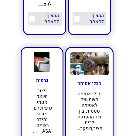
למצב...
המשך
המשך
למאמר
למאמר
גרפית
חבלי אטימה
ייצור
חבלי אטימה
ושווק
משמשים
אטמי
לאטימה
גרפית לפי
סטטית, בין
צורה
ציר המערכת
ומידה
לבית
רצויים.
הציר,בעיקר...
ASA –...