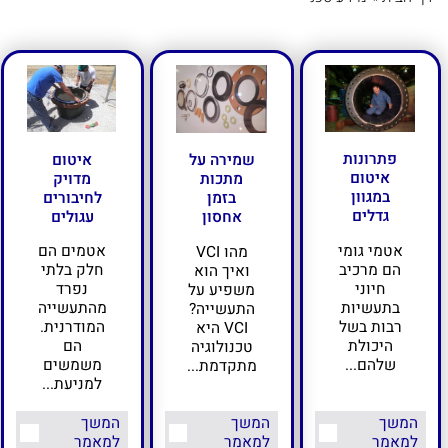
פתרונות
איטום
שמירה על
איטום
מדויק
מתכות
במגוון
לחיבורים
בזמן
גדלים
עגולים
אחסון
אטמי גומי
אטמים הם
מהו VCI
הם מרכיב
חלק בלתי
ואיך הוא
חיוני
נפרד
משפיע על
בתעשיות
מהתעשייה
התעשייה?
רבות בשל
המודרנית.
VCI היא
היכולת
הם
טכנולוגיה
שלהם...
משמשים
מתקדמת...
למניעת...
המשך
המשך
המשך
למאמר
למאמר
למאמר