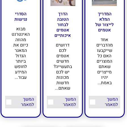
המדריך
הדרך
הסדרי
המלא
הטובה
נגישות
לייצור של
לבחור
מבוא
אטמים
אטמים
האינטרנט
איכותיים
אחד
מהווה
מהדברים
דרושים
כיום את
שייקבעו
לכם
המאגר
האם כל
אטמים
הגדול
המוצרים
חדשים
ביותר
שאתם
בתעשייה?
לחופש
מייצרים
יש לכם
המידע
יהיו
מכונות
עבור...
באמת...
חדשות
שאתם...
המשך
המשך
המשך
למאמר
למאמר
למאמר