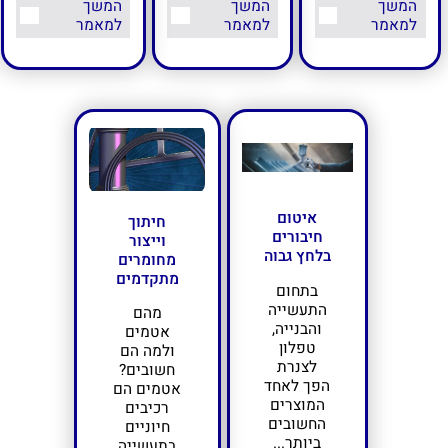
המשך
המשך
המשך
למאמר
למאמר
למאמר
איטום
חיתוך
חיבורים
וייצור
בלחץ גבוה
מחומרים
מתקדמים
בתחום
התעשייה
מהם
והבנייה,
אטמים
טפלון
ולמה הם
לצנרת
חשובים?
הפך לאחד
אטמים הם
המוצרים
רכיבים
החשובים
חיוניים
ביותר...
בתעשייה