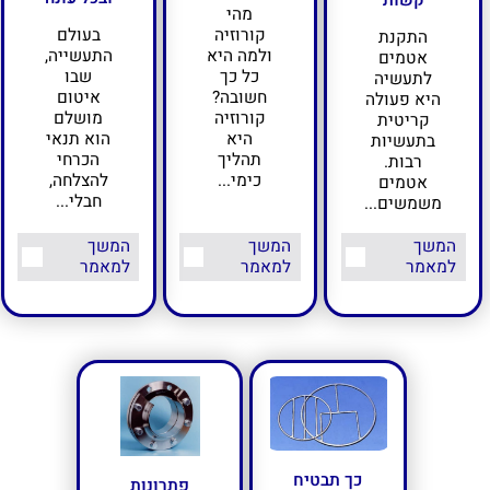
קשות
מהי
קורוזיה
בעולם
התקנת
ולמה היא
התעשייה,
אטמים
כל כך
שבו
לתעשיה
חשובה?
איטום
היא פעולה
קורוזיה
מושלם
קריטית
היא
הוא תנאי
בתעשיות
תהליך
הכרחי
רבות.
כימי...
להצלחה,
אטמים
חבלי...
משמשים...
המשך
המשך
המשך
למאמר
למאמר
למאמר
כך תבטיח
פתרונות