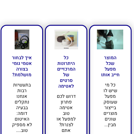
המוצר
כל
איך לבחור
שכל
היתרונות
אטמי גומי
מפעל
המרכזיים
בצורה
חייב אותו
של
מושלמת?
סרטים
כל מי
בתעשיות
לאטימה
שיש לו
רבות
מפעל
דרוש לכם
אנחנו
שעוסק
פתרון
נתקלים
בייצור
אטימה
בבעיה
מוצרים
טוב
דומה:
שונים
למפעל או
האיטום
מבין...
לצנרת?
לא מספיק
אתם
טוב....