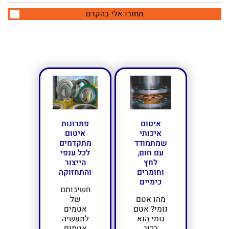
תחזרו אלי בהקדם
איטום
פתרונות
איכותי
איטום
שמתמודד
מתקדמים
עם חום,
לכל ענפי
לחץ
הייצור
וחומרים
והתחזוקה
כימיים
חשיבותם
מהו אטם
של
גומי? אטם
אטמים
גומי הוא
לתעשיה
רכיב
אטמים