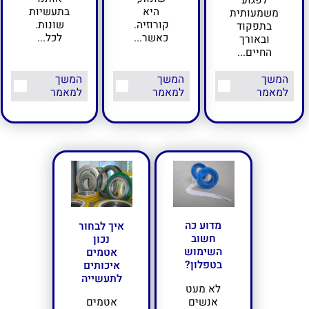
לפגוע
בתעשיות
היא
משמעותית
שונות.
קורוזיה.
בתפקוד
לכל...
כאשר...
ובאורך
החיים...
המשך
המשך
המשך
למאמר
למאמר
למאמר
מדוע כה
איך לבחור
חשוב
נכון
השימוש
אטמים
בטפלון?
איכותים
לתעשייה
לא מעט
אנשים
אטמים