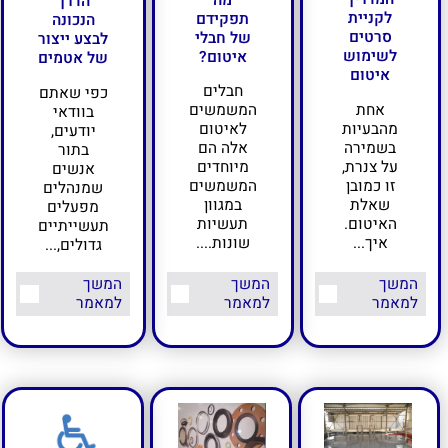
מה
הדרך
לקניית
תפקידם
הנכונה
סרטים
של חבלי
לבצע ייצור
לשימוש
איטום?
של אטמים
איטום
חבלים
כפי שאתם
אחת
המשמשים
בוודאי
מהבעיות
לאיטום
יודעים,
בשמירה
אלה הם
בתור
על צנרת,
מיוחדים
אנשים
זו כמובן
המשמשים
שמנהלים
שאלת
במגוון
מפעלים
האיטום.
תעשיות
תעשייתיים
איך...
שונות....
גדולים,...
המשך
המשך
המשך
למאמר
למאמר
למאמר