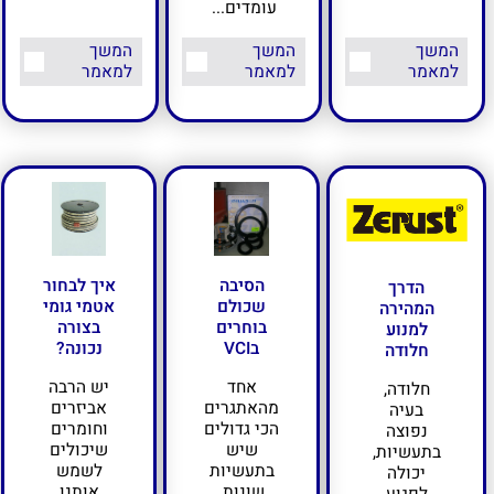
עומדים...
המשך
המשך
המשך
למאמר
למאמר
למאמר
איך לבחור
הסיבה
הדרך
אטמי גומי
שכולם
המהירה
בצורה
בוחרים
למנוע
נכונה?
בVCI
חלודה
יש הרבה
אחד
חלודה,
אביזרים
מהאתגרים
בעיה
וחומרים
הכי גדולים
נפוצה
שיכולים
שיש
בתעשיות,
לשמש
בתעשיות
יכולה
אותנו
שונות,