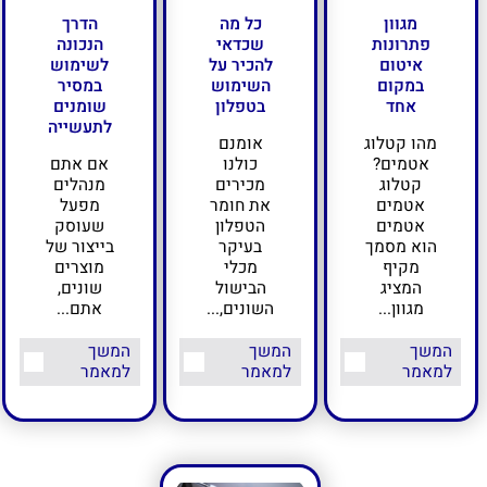
מגוון
כל מה
הדרך
פתרונות
שכדאי
הנכונה
איטום
להכיר על
לשימוש
במקום
השימוש
במסיר
אחד
בטפלון
שומנים
לתעשייה
מהו קטלוג
אומנם
אטמים?
כולנו
אם אתם
קטלוג
מכירים
מנהלים
אטמים
את חומר
מפעל
אטמים
הטפלון
שעוסק
הוא מסמך
בעיקר
בייצור של
מקיף
מכלי
מוצרים
המציג
הבישול
שונים,
מגוון...
השונים,...
אתם...
המשך
המשך
המשך
למאמר
למאמר
למאמר
מעוניינים בציוד איכותי למפעלים?
אצלנו עם מגוון חברות בינלאומיות בתחום חומרי
האטימה, ציפויים ואיכות הסביבה