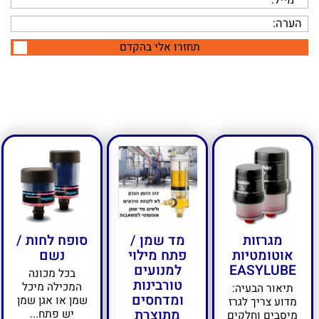
תחזרו אלי בהקדם
מגרזות
מד שמן /
סופח לחות /
אוטומטיות
פתח מילוי
נשם
EASYLUBE
למנועים
בכל מכונה
טורבינות
המכילה מיכל
תיאור הבעיה:
ומדחסים
שמן או אגן שמן
מדוע צריך לגרז
מתוצרת
יש פתח...
מיסבים וחלקים