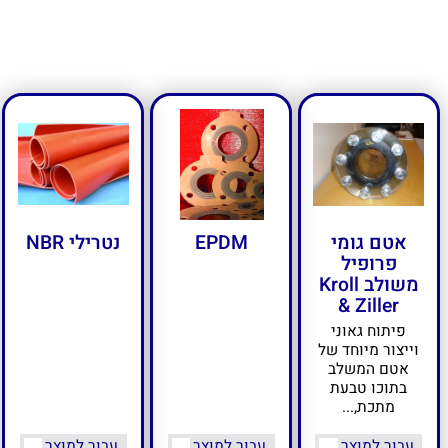
אטם גומי
EPDM
נטרילי NBR
פרופיל
משולב Kroll
& Ziller
פיתוח גאוני
וייצור מיוחד של
אטם המשלב
בתוכו טבעת
מתכת,...
עבור למוצר
עבור למוצר
עבור למוצר