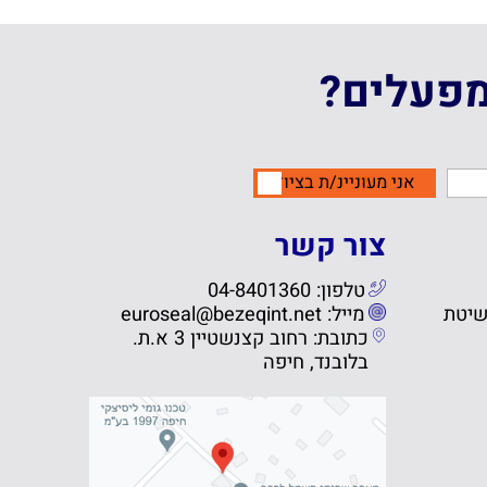
מפעלים?
אני מעוניינ/ת בציוד
צור קשר
טלפון: 04-8401360
שיטת
מייל: euroseal@bezeqint.net
כתובת: רחוב קצנשטיין 3 א.ת.
בלובנד, חיפה