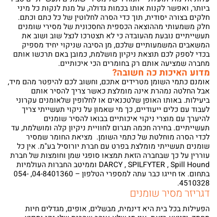
ביותר, ואפשר לקנות אותו בכמות גדולה, על מנת לנקות כל מיני
חלקים בצורה יסודית, תוך כדי הסרה לחלוטין של כל כתם וכתם.
חלק משמעותי מההוצאה הכספית החסכונית של מסירי שומנים
תעשייתיים נובעת מהעובדה כי לא תצטרכו לנצל שוב ושוב את
המשאבים המשמעותיים שלכם, מן הסיבה שניקוי יחיד מספיק
בכדי לספק לכם תוצאת ניקיון מושלמת, כמובן באם תרכשו אותם
מחברה שמציעה אותם רק בחומרים הכי איכותיים.
מדוע האיכות כה חשובה?
אומנם כתמי השומן מטרידים אתכם, וחשוב לכם להיפטר מהם מיד,
אבל החלטה נמהרת אינה מומלצת כאשר צריך להסיר אותם
מעוניינים בציוד איכותי למפעלים?
ביעילות. באותו האופן שלטכנאים או לחלופין שלאומנים עקרוני
לעבוד עם כלים ייעודיים, כך מי שאמון על ניקוי תעשייתי צריך
אצלנו עם מגוון חברות בינלאומיות בתחום חומרי
להיערך עם מוצרי ניקוי איכותיים בבואו להסיר שומנים
האטימה, ציפויים ואיכות הסביבה
תעשייתיים. בחירה חכמה תגרום לחוויית ניקיון קלה ומושלמת, עד
לכדי הסרה מוחלטת של כתמי השומן. מציאת החומר שמסיר
שומנים תעשייתי מומלצת בפרט עם חברת יורוסיל בע"מ. אין כל
עוררין על כך שבחברה הזאת תמצאו סופגי שמן וחומצות של חברת
DARCY , SPILFYTER , Spill Hound וממיטב החברות העולמיות
בתחום. אז חייגו כבר עתה למספרי הטלפון – 04-8401360, 054-
4510328.
דגריזר מסיר שומנים
תחזרו אלי בהקדם
הפעילות בכל בית היא דינמית, מבשלים, אופים, מגדלים חיות