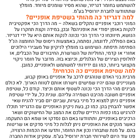
להשתמש בחומר דגריזר, שהוא מסיר שומנים מיוחד. מומלץ
שתתוודעו לחברת יורוסיל בע"מ.
למה דגריזר כה מהותי בשטיפת אופניים?
המוני רוכבי אופניים נתקלים בשאלה – מה הדרך הכי אפקטיבית
לנקות באופן יסודי את אופניהם? ובכן, במידה וקצת תחקרו על
הנושא, תיווכחו כי הדרך הכי נכונה לנקות אותם היא על ידי דגריזר.
באם הסוללה, לדוגמה, נסתמה, באמצעות ריסוס של החומצה הנ"ל
הסתימה תיפתח. השימוש בו מומלץ לניקיון של מעבירי הילוכים
אחורי או קדמי, החוליות של השרשרת, החיבורים של הכבלים, או
לחלופין הצירים של הגלגלים, וכיוצא בזה. מדובר על חומר ניקוי
מקצועי ביותר, כמו גם ידידותי למשתמש ולאופניים, כמובן.
למה שטיפת אופניים כה הכרחית?
מרבית בני האדם שנוהגים לרכב על אופניים באופן קבוע,
מעוניינים שהם יהיו שמישים וישרתו אותם לטווח הארוך. לא כולם
מבינים מהי הדרך הכי נכונה לשטוף אותם וכיצד. קודם כל, שטיפת
אופניים חשובה מהיבט השמירה עליהם. שנית כל, על ידי שטיפת
אופניים ניתן למצוא כל מיני בעיות, שביום יום סביר להניח שאי
אפשר להבחין בהן. כמו כן, בעת ניקיון האופניים עם הדגריזר תוכלו
להרגיש במו כפות הידיים שלכם את המצב של החישוקים ושאר
הרכיבים באופניים, ותתוודעו באם הם נסדקו או שמא הם התעקמו.
כאשר מנקים את האופניים ניתן לגלות כל מיני סדקים או שריטות
בהם. על מנת שתבחרו נכון את החומר, ותדעו את הכמות הרצויה,
פנו עוד היום לשירותי חברת יורוסיל בע"מ. עסקינן אודות החברה