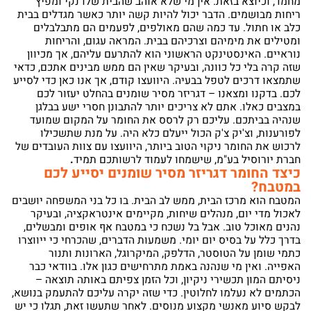
מחמד, וכיוצא בזאת. אין מי שלא אוהב שהבית שלו נקי ומפיץ
ריחות מבושמים. הדבר יכול להיות קשה יותר כאשר מגדלים בבית
כלב או חתול. עד כמה שהם מאולפים, לפעמים הם מתבלבלים
ומטילים את מימיהם וצרכיהם בבית. המראה עגום, והריחות
נוראיים. האינסטינקט הראשוני הוא להתרעם עליהם, אך מכיוון
שזה קרה בלי כל כוונה, ובעיקר שאין הם ממש מבינים אתכם, כדאי
שתמצאו דרכים לטפל בבעיה. היוועצו קודם, אך אנו כאן כדי לסייע
לכם. בדקנו ומצאנו – דגריזר מסיר שומנים בהחלט יעזור לכם
במצבים כאלו. אתם לא צריכים יותר להתבונן חסרי ישע בבלגן
שנהיה בביתכם. עליכם רק לרסס את החומר על המקום שמועד
לפורענות, וצ'יק צ'ק הכול ייעלם כלא היה. על מנת שתשכילו
לרכוש את החומר ניקוי הטוב ביותר, היוועצו עם צוות העובדים של
חברת יורוסיל בע"מ, שישמחו לעמוד לרשותכם תמיד
.
כיצד החומר דגריזר מסיר שומנים יסייע לכם
במטבח?
המטבח הוא מרכז הבית, ממש לב הבית. בו כל בני המשפחה יושבים
לאכול מדי יום, מנהלים שיחות, מקיימים אינטראקציה, ובעיקר
נהנים מאוכל טוב. אבל בל נשכח כי במטבח אף אופים ומבשלים,
בדרך כלל על בסיס יום יומי. משמעות הדברים, שהכרחי כי ייווצרו
כתמי שומן על הטוסטר, הדלפק, המיקרוגל, הארונות ותנור
האפייה. ואין מי שנהנה באמת מתרחישים כגון אלו. בוודאי כבר
ניסיתם המון תכשירי ניקיון, וכל הזמן צפיתם באותה תוצאה –
הכתמים לא נעלמו לחלוטין. כדי שזה יקרה עליכם להתעמק בנושא,
לבקש סיוע מאנשי מקצוע מנוסים. לאחר שתעשו זאת, תגלו כי יש