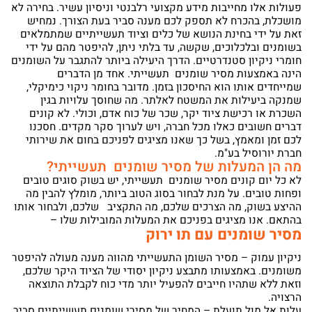
פעולות אלו מחייבות מידע מקצועי רלבנטי וניסיון עשיר. בחירה לא
מושכלת, בהכרח לא תספק לכם מענה סביר בעת הצורך. נמחיש
זאת על ידי בחינת הנושא של כלים וציוד תעשייתיים שמתמלאים
בשומנים ובלכלוכים, שקשה, עד בלתי ניתן, להיפטר מהם על ידי
חומרי ניקיון סטנדרטיים. הדרך היעילה ביותר להתגבר על השומנים
הינה באמצעות מסיר שומנים תעשייתי. אחד מן הדברים
שמייחדים אותו הוא החיסכון בזמן. מדובר בחומר ניקוי כימיקלי,
שמנקה ביעילות את המשטח לאלתר. מה שחוסך עלויות בגין
השכרת או רכישת ציוד יקר, שכר של כוח אדם, וכולי. לא קונים
דברים חשובים כאלו מכל חברה, ויש לערוך סקר מקדים. חסכנו
לכם זמן ומאמץ, בשל כך שאנו מציגים לפניכם בחום את שירותי
חברת יורוסיל בע"מ.
מה הן המעלות של מסיר שומנים תעשייתי?
לא כל יום קונים מסיר שומנים תעשייתי, יש בשוק סוגים טובים
ופחות טובים. על מנת לבחור בסוג הטוב ביותר, מומלץ להבין מה
ההיצע בשוק, מה הצרכים שלכם, מה התקציב שלכם, ולבחור אותו
בהתאם. אנו מציגים בפניכם את המעלות המובילות שלו –
מסיר שומנים עם תו ירוק
ניקיון עמוק – מסיר השומן התעשייתי מהווה מענה מעולה להיפטר
משומנים. באמצעותו מתבצע ניקיון יסודי של הציוד היקר שלכם,
וזאת ללא שתהיו חייבים להפעיל יותר מדי כוח לקבלת התוצאה
הרצויה.
עלות אל מול תועלת – המחיר של מסירי שומנים תעשייתיים סביר