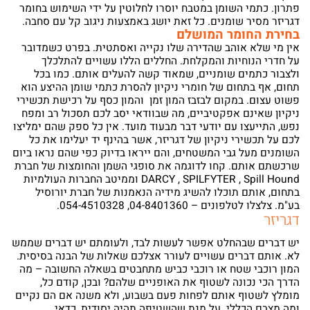
פתרון. כתמי השומן במטבח יוסרו לחלוטין על ידי השימוש בחומר
דגריזר מסיר שומנים. כל זאת יושג באמצעות ניגוב קל עם סחבה.
בחירת החומר המושלם
אין מי שלא אוהב שהדירה שלו נקייה ואסתטית. בפרט כשמדובר
על חדרי הנוחיות והמקלחת. החללים הללו עשויים להתלכלך
ולצבור כתמים שומניים, שמאוד קשה להעלים אותם. כמו בכל
תחום, אף בתחום של חומרי ניקיון להסרת כתמי שומן ההיצע הוא
פשוט עצום. במקום לבזבז המון זמן והמון כסף על רכישת תכשירי
ניקיון שאינם אפקטיביים, מה שבוודאי יסב לכם תסכול רב ומפח
נפש, התייעצו עם יודעי דבר מבעוד מועד. אין כל ספק שהם ימליצו
לכם על תכשירי ניקיון של דגריזר, אשר בהינף יד יעלימו את כל
השומנים מעל גבי המשטחים, והם ייראו בדיוק כפי שהם נראו ביום
שרכשתם אותם. קחו לדוגמה את סופגי השמן והחומצות של חברת
DARCY , SPILFYTER , Spill Hound וממיטב החברות העולמיות
בתחום, אותם תוכלו להשיג מידיה הנאמנות של חברת יורוסיל
בע"מ. צלצלו לטלפונים – 04-8401360, 054-4510328.
דגריזר
יש דברים שבהחלט אפשר לעשות לבד, ולעומתם יש דברים שממש
לא. אותם דברים עשויים לעורר אצלכם שאלות של הבנה בסיסית.
המון רוכבי שטח או רוכבי כביש מתחבטים בשאלה החשובה – מה
הדרך הכי נכונה לשטוף את האופניים שלהם? ובכן, קודם כל,
מומלץ לשטוף אותם לפחות פעם בשבוע, ולא משנה אם הם נקיים
ומה מצבם הכללי. על מנת שהשטיפה תהיה יסודית, כדאי