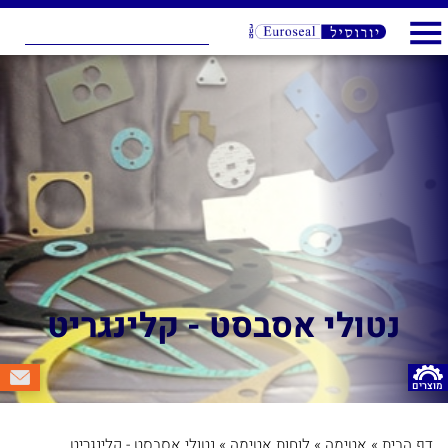
נטולי אסבסט - קלינגריט
מוצרים
דף הבית
»
אטימה
»
לוחות אטימה
»
נטולי אסבסט - קלינגריט