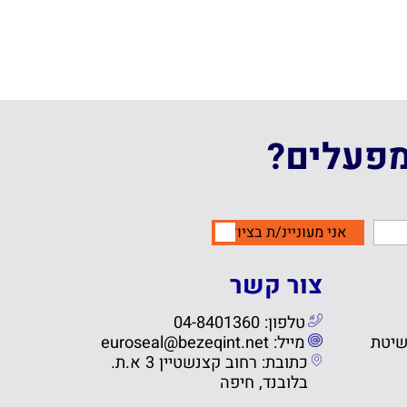
מפעלים?
אני מעוניינ/ת בציוד
צור קשר
טלפון: 04-8401360
שיטת
מייל: euroseal@bezeqint.net
כתובת: רחוב קצנשטיין 3 א.ת.
בלובנד, חיפה